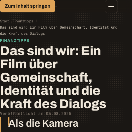
Finanz-Lexikon
Zum Inhalt springen
Geld, einfach erklärt.
Finanztipps
Kredite
Start
Finanztipps
Geld-/Vermögensanlage
Das sind wir: Ein Film über Gemeinschaft, Identität und
Krypto
die Kraft des Dialogs
Steuern
FINANZTIPPS
Das sind wir: Ein
Film über
Gemeinschaft,
Identität und die
Kraft des Dialogs
Veröffentlicht am 06.08.2025
Als die Kamera