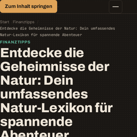
Finanz-Lexikon
Zum Inhalt springen
Geld, einfach erklärt.
Finanztipps
Kredite
Start
Finanztipps
Geld-/Vermögensanlage
Entdecke die Geheimnisse der Natur: Dein umfassendes
Krypto
Natur-Lexikon für spannende Abenteuer
Steuern
FINANZTIPPS
Entdecke die
Geheimnisse der
Natur: Dein
umfassendes
Natur-Lexikon für
spannende
Abenteuer