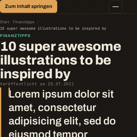
Finanz-Lexikon
Zum Inhalt springen
Geld, einfach erklärt.
Finanztipps
Kredite
Start
Finanztipps
Geld-/Vermögensanlage
10 super awesome illustrations to be inspired by
Krypto
FINANZTIPPS
Steuern
10 super awesome
illustrations to be
inspired by
Veröffentlicht am 20.07.2021
Lorem ipsum dolor sit
amet, consectetur
adipisicing elit, sed do
eiusmod tempor