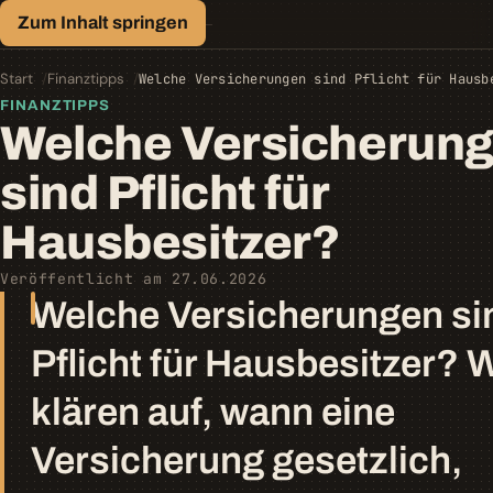
Finanz-Lexikon
Zum Inhalt springen
Geld, einfach erklärt.
Finanztipps
Kredite
Start
Finanztipps
Welche Versicherungen sind Pflicht für Hausb
Geld-/Vermögensanlage
FINANZTIPPS
Krypto
Welche Versicherun
Steuern
sind Pflicht für
Hausbesitzer?
Veröffentlicht am 27.06.2026
Welche Versicherungen si
Pflicht für Hausbesitzer? W
klären auf, wann eine
Versicherung gesetzlich,