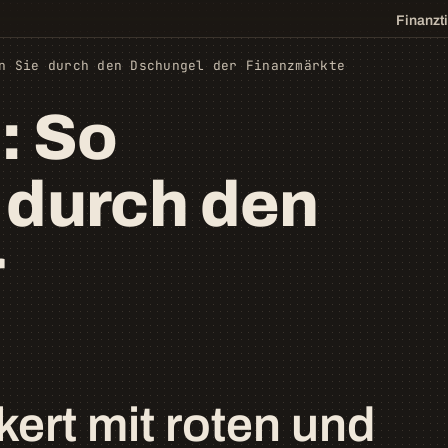
Finanzt
n Sie durch den Dschungel der Finanzmärkte
: So
 durch den
r
kert mit roten und