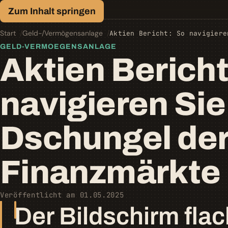
Finanz-Lexikon
Zum Inhalt springen
Geld, einfach erklärt.
Start
Geld-/Vermögensanlage
Aktien Bericht: So navigiere
GELD-VERMOEGENSANLAGE
Aktien Bericht
navigieren Sie
Dschungel de
Finanzmärkte
Veröffentlicht am 01.05.2025
Der Bildschirm flac