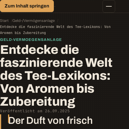
Finanz-Lexikon
Zum Inhalt springen
Geld, einfach erklärt.
Finanztipps
Kredite
Start
Geld-/Vermögensanlage
Geld-/Vermögensanlage
Entdecke die faszinierende Welt des Tee-Lexikons: Von
Krypto
Aromen bis Zubereitung
Steuern
GELD-VERMOEGENSANLAGE
Entdecke die
faszinierende Welt
des Tee-Lexikons:
Von Aromen bis
Zubereitung
Veröffentlicht am 26.09.2025
Der Duft von frisch