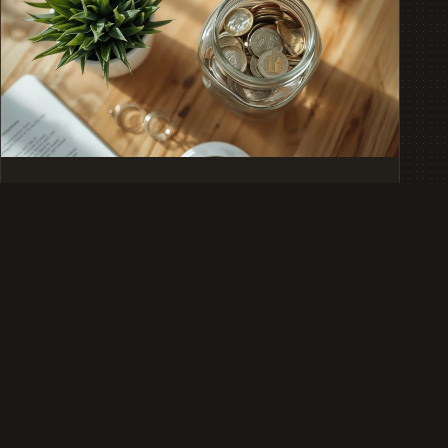
GELD-VERMOEGENSANLAGE
Vermögensaufbau für Einsteiger:
Lohnt sich ein ETF-Sparplan mit 50
Euro?
Lohnt sich ein ETF-Sparplan mit 50 Euro wirklich? Wir
zeigen, was Zinseszins, MSCI-World-Simulationen und
die Kosten des Abwartens …
12.07.2026