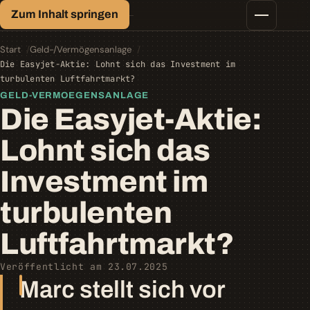
Finanz-Lexikon
Zum Inhalt springen
Geld, einfach erklärt.
Finanztipps
Kredite
Start
Geld-/Vermögensanlage
Geld-/Vermögensanlage
Die Easyjet-Aktie: Lohnt sich das Investment im
Krypto
turbulenten Luftfahrtmarkt?
Steuern
GELD-VERMOEGENSANLAGE
Die Easyjet-Aktie:
Lohnt sich das
Investment im
turbulenten
Luftfahrtmarkt?
Veröffentlicht am 23.07.2025
Marc stellt sich vor