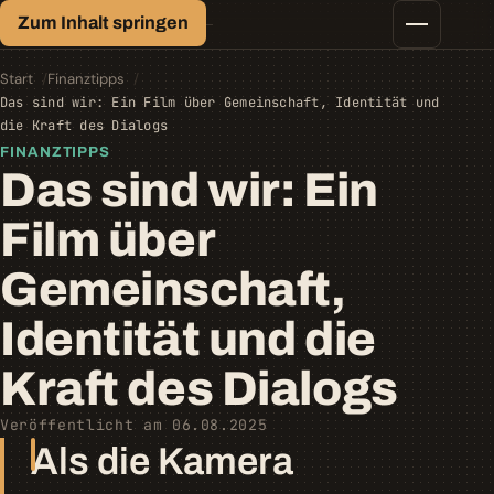
Finanz-Lexikon
Zum Inhalt springen
Geld, einfach erklärt.
Finanztipps
Kredite
Start
Finanztipps
Geld-/Vermögensanlage
Das sind wir: Ein Film über Gemeinschaft, Identität und
Krypto
die Kraft des Dialogs
Steuern
FINANZTIPPS
Das sind wir: Ein
Film über
Gemeinschaft,
Identität und die
Kraft des Dialogs
Veröffentlicht am 06.08.2025
Als die Kamera