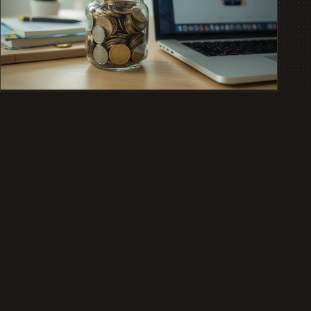
FINANZTIPPS
Tagesgeldkonto oder Unterkonto für
den Notgroschen nutzen
Tagesgeldkonto oder Unterkonto für den Notgroschen –
ein direkter Vergleich: Zinsen, Verfügbarkeit,
Einlagensicherung und der …
31.07.2026