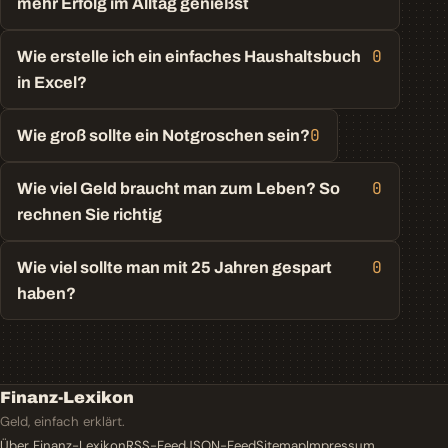
mehr Erfolg im Alltag genießst
0
Wie erstelle ich ein einfaches Haushaltsbuch
in Excel?
0
Wie groß sollte ein Notgroschen sein?
0
Wie viel Geld braucht man zum Leben? So
rechnen Sie richtig
0
Wie viel sollte man mit 25 Jahren gespart
haben?
Finanz-Lexikon
Geld, einfach erklärt.
Über Finanz-Lexikon
RSS-Feed
JSON-Feed
Sitemap
Impressum