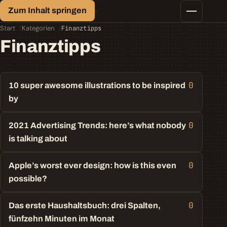
Finanz-Lexikon
Zum Inhalt springen
Geld, einfach erklärt.
Finanztipps
Start
Kategorien
Finanztipps
Kredite
Finanztipps
Geld-/Vermögensanlage
Krypto
Steuern
0
10 super awesome illustrations to be inspired
by
0
2021 Advertising Trends: here’s what nobody
is talking about
0
Apple’s worst ever design: how is this even
possible?
0
Das erste Haushaltsbuch: drei Spalten,
fünfzehn Minuten im Monat