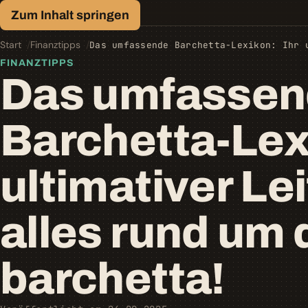
Finanz-Lexikon
Zum Inhalt springen
Geld, einfach erklärt.
Start
Finanztipps
Das umfassende Barchetta-Lexikon: Ihr 
FINANZTIPPS
Das umfasse
Barchetta-Lexi
ultimativer Le
alles rund um 
barchetta!