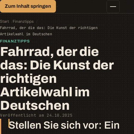
Finanz-Lexikon
Zum Inhalt springen
Geld, einfach erklärt.
Finanztipps
Kredite
Start
Finanztipps
Geld-/Vermögensanlage
Fahrrad, der die das: Die Kunst der richtigen
Krypto
Artikelwahl im Deutschen
Steuern
FINANZTIPPS
Fahrrad, der die
das: Die Kunst der
richtigen
Artikelwahl im
Deutschen
Veröffentlicht am 24.10.2025
Stellen Sie sich vor: Ein