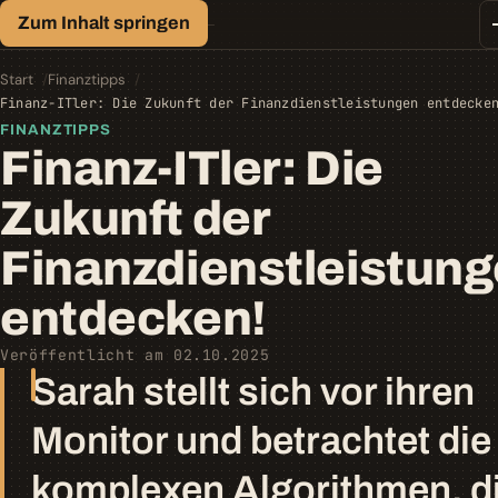
Finanz-Lexikon
Zum Inhalt springen
Geld, einfach erklärt.
Finanztipps
Kredite
Start
Finanztipps
Geld-/Vermögensanlage
Finanz-ITler: Die Zukunft der Finanzdienstleistungen entdecke
Krypto
FINANZTIPPS
Steuern
Finanz-ITler: Die
Zukunft der
Finanzdienstleistun
entdecken!
Veröffentlicht am 02.10.2025
Sarah stellt sich vor ihren
Monitor und betrachtet die
komplexen Algorithmen, d