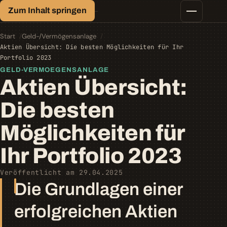
Finanz-Lexikon
Zum Inhalt springen
Geld, einfach erklärt.
Finanztipps
Kredite
Start
Geld-/Vermögensanlage
Geld-/Vermögensanlage
Aktien Übersicht: Die besten Möglichkeiten für Ihr
Krypto
Portfolio 2023
Steuern
GELD-VERMOEGENSANLAGE
Aktien Übersicht:
Die besten
Möglichkeiten für
Ihr Portfolio 2023
Veröffentlicht am 29.04.2025
Die Grundlagen einer
erfolgreichen Aktien