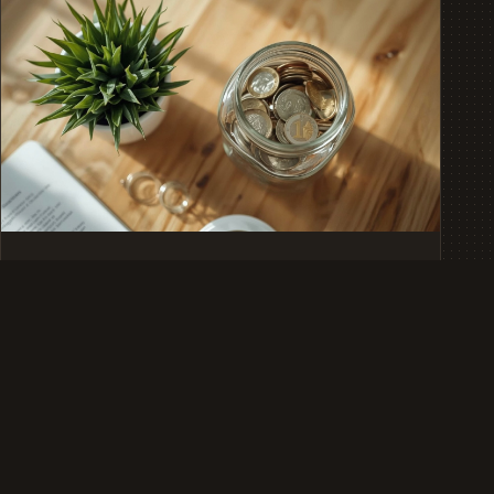
GELD-VERMOEGENSANLAGE
Vermögensaufbau für Einsteiger:
Lohnt sich ein ETF-Sparplan mit 50
Euro?
Lohnt sich ein ETF-Sparplan mit 50 Euro wirklich? Wir
zeigen, was Zinseszins, MSCI-World-Simulationen und
die Kosten des Abwartens …
12.07.2026