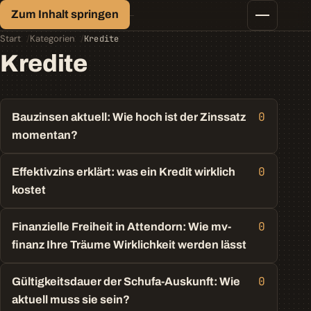
Finanz-Lexikon
Zum Inhalt springen
Geld, einfach erklärt.
Finanztipps
Start
Kategorien
Kredite
Kredite
Kredite
Geld-/Vermögensanlage
Krypto
Steuern
0
Bauzinsen aktuell: Wie hoch ist der Zinssatz
momentan?
0
Effektivzins erklärt: was ein Kredit wirklich
kostet
0
Finanzielle Freiheit in Attendorn: Wie mv-
finanz Ihre Träume Wirklichkeit werden lässt
0
Gültigkeitsdauer der Schufa-Auskunft: Wie
aktuell muss sie sein?