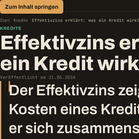
Finanz-Lexikon
Zum Inhalt springen
Geld, einfach erklärt.
Start
Kredite
Effektivzins erklärt: was ein Kredit wirk
KREDITE
Effektivzins e
ein Kredit wirk
Veröffentlicht am 21.06.2026
Der Effektivzins ze
Kosten eines Kredit
er sich zusammens