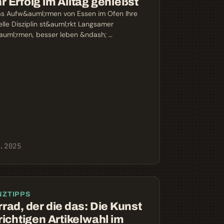
 Erfolg im Alltag genießst
s Aufw&auml;rmen von Essen im Ofen Ihre
elle Disziplin st&auml;rkt Langsamer
uml;rmen, besser leben &ndash; …
.2025
NZTIPPS
rad, der die das: Die Kunst
richtigen Artikelwahl im