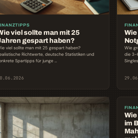
INANZTIPPS
FINA
Wie viel sollte man mit 25
Wie 
Jahren gespart haben?
Not
ie viel sollte man mit 25 gespart haben?
Wie gr
ealistische Richtwerte, deutsche Statistiken und
die 3-
onkrete Spartipps für junge …
Singles
0.06.2026
29.06
FINA
Wie
im 
Mah