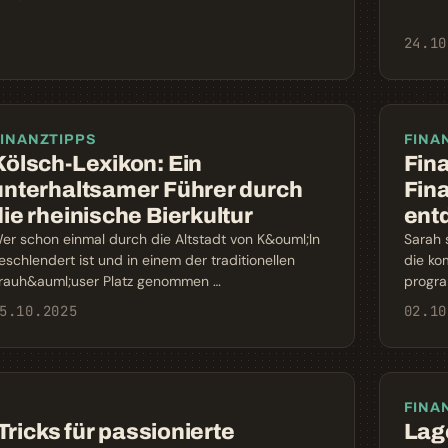
24.10
INANZTIPPS
FINA
Kölsch-Lexikon: Ein
Fina
unterhaltsamer Führer durch
Fin
die rheinische Bierkultur
ent
er schon einmal durch die Altstadt von K&ouml;ln
Sarah 
eschlendert ist und in einem der traditionellen
die ko
rauh&auml;user Platz genommen …
progra
5.10.2025
02.10
FINA
ricks für passionierte
Lage