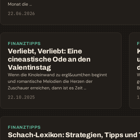
Monat die …
22.06.2026
FINANZTIPPS
F
Verliebt, Verliebt: Eine
cineastische Ode an den
Valentinstag
Wenn die Kinoleinwand zu ergl&uuml;hen beginnt
W
und romantische Melodien die Herzen der
g
Zuschauer erreichen, dann ist es Zeit …
B
22.10.2025
1
FINANZTIPPS
Schach-Lexikon: Strategien, Tipps und T