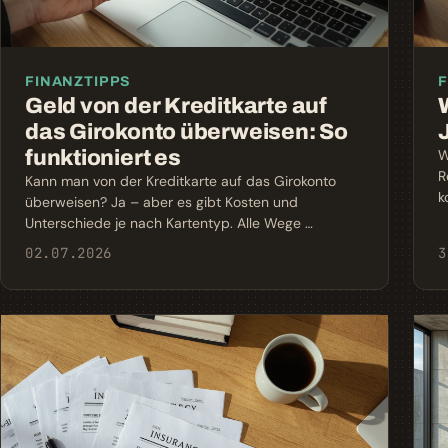
FINANZTIPPS
F
Geld von der Kreditkarte auf
das Girokonto überweisen: So
funktioniert es
W
R
Kann man von der Kreditkarte auf das Girokonto
k
überweisen? Ja – aber es gibt Kosten und
Unterschiede je nach Kartentyp. Alle Wege …
02.07.2026
3